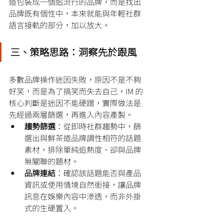
道包裝成一個追流行的品牌，而是找出
品牌既有個性中，本來就能與年輕社群
語言接軌的部分，加以放大。
三、策略思路：洞察先於跟風
多數品牌操作迷因失敗，原因不是不夠
好笑，而是為了搞笑而失去自己，IM 的
核心判斷是迷因不能硬蹭，實際做法是
先經過兩層篩選，再進入內容產製。
趨勢篩選
：從即時社群趨勢中，篩
選出與鮮茶道品牌調性相符的話題
素材，排除單純追熱度、卻與品牌
無關聯的題材。
品牌連結
：確認該話題能否與產品
資訊或使用情境自然銜接，讓品牌
訊息在娛樂內容中滲透，而非外掛
式的生硬置入。