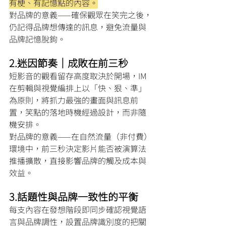
有梗、有記憶點的內容。
對品牌的意義——確保觀眾在笑完之後，
仍記得品牌想傳達的訊息，避免流量與
品牌記憶脫鉤。
2.迷因節奏｜成敗在前三秒
短影音的觀看留存高度取決於開場，IM 
在剪輯與視覺編排上以「快、狠、準」
為原則，將抓力最強的畫面與訊息前
置，笑點的落地時機經過設計，而非隨
機安排。
對品牌的意義——在自然流量（非付費）
環境中，前三秒決定影片能否被演算法
推播擴散，直接影響品牌的觸及成本與
效益。
3.話題性與品牌一致性的平衡
每支內容在發想階段即同步確認視覺語
言與品牌調性，設置品牌識別度的把關