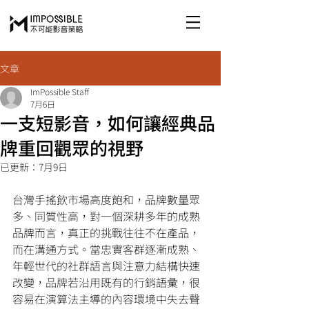
文章
ImPossible Staff
7月6日
一支短影音，如何讓經典品
牌重回觀眾的視野
已更新：
7月9日
台灣手搖飲市場高度飽和，品牌數量眾
多、同質性高，對一個深耕多年的成熟
品牌而言，真正的挑戰往往不在產品，
而在
溝通方式
。當忠實客群逐漸成熟、
年輕世代的社群語言與注意力結構快速
改變，品牌若沿用既有的行銷語彙，很
容易在演算法主導的內容環境中失去聲