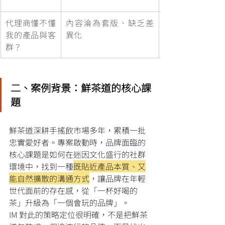
代理商懂不懂
內容淪為套版、缺乏差
我的產品與客
異化
群？
二、案例背景：鮮茶道的核心課
題
鮮茶道深耕手搖飲市場多年，累積一批
忠實愛好者。專案啟動時，品牌面臨的
核心課題是如何在迷因文化盛行的社群
環境中，找到一種
既貼近產品本質、又
能自然擴散的溝通方式
，讓品牌在年輕
世代面前的存在感，從「一杯好喝的
茶」升級為「一個會玩的品牌」。
IM 對此的策略定位很明確，不是把鮮茶