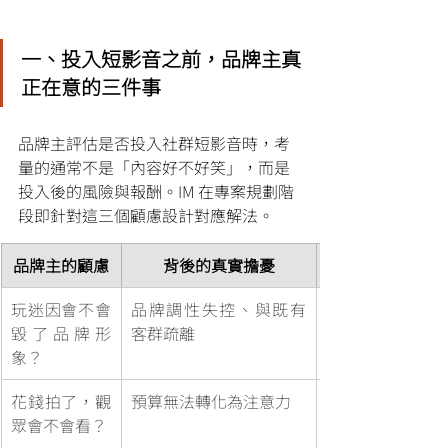
一、投入短影音之前，品牌主真
正在意的三件事
品牌主評估是否投入社群短影音時，考
量的通常不是「內容好不好笑」，而是
投入後的風險與報酬。IM 在專案規劃階
段即針對這三個顧慮設計對應解法。
品牌主的顧慮
背後的真實擔憂
玩迷因會不會
品牌調性失控、與既有
毀了品牌形
客群疏離
象？
花錢拍了，觀
預算無法轉化為注意力
眾會不會看？