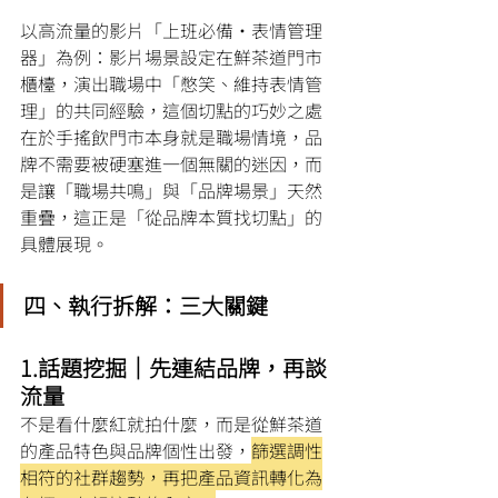
以高流量的影片「上班必備・表情管理
器」為例：影片場景設定在鮮茶道門市
櫃檯，演出職場中「憋笑、維持表情管
理」的共同經驗，這個切點的巧妙之處
在於手搖飲門市本身就是職場情境，品
牌不需要被硬塞進一個無關的迷因，而
是讓「職場共鳴」與「品牌場景」天然
重疊，這正是「從品牌本質找切點」的
具體展現。
四、執行拆解：三大關鍵
1.話題挖掘｜先連結品牌，再談
流量
不是看什麼紅就拍什麼，而是從鮮茶道
的產品特色與品牌個性出發，
篩選調性
相符的社群趨勢，再把產品資訊轉化為