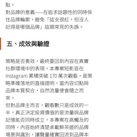
點。
對品牌的意義——在追求話題性的同時保
住品牌輪廓，避免「這支很紅，但沒人
記得是哪個品牌」這類常見的失誤。
五、成效與驗證
策略是否奏效，最終要回到內容在真實
社群環境中的表現，本專案短影音在 
Instagram 累積突破 170 萬次觀看，是策
略準確落地的直接證明，當內容切點與
品牌本質契合，自然流量便會隨之而
來。
但對品牌主而言，觀看數只是成效的一
半，真正決定投資價值的是流量與品牌
記憶能否同時成立，本專案在高觸及的
同時，內容始終清楚承載鮮茶道的品牌
場景與識別，讓聲量確實回流到品牌本