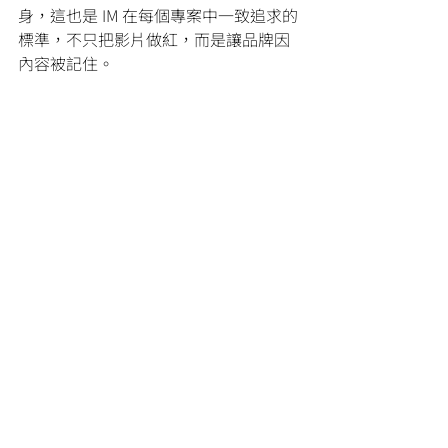
身，這也是 IM 在每個專案中一致追求的
標準，不只把影片做紅，而是讓品牌因
內容被記住。
【 實際案例 】鮮茶道「上班必備・表情管理
器」短影音，Instagram 觀看突破 170 萬，點
擊圖片可觀看原片。
結語
短影音的本質，是溝通策略的轉換，而