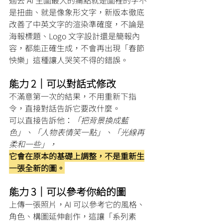
過去 AI 生圖最大的痛點就是圖裡的字不
是扭曲、就是像象形文字，新版本徹底
改善了中英文字的渲染準確度，不論是
海報標題、Logo 文字設計還是簡報內
容，都能正確生成，不會再出現「春節
怏樂」這種讓人哭笑不得的錯誤。
能力 2｜可以對話式修改
不滿意第一次的結果，不用重新下指
令，直接對話告訴它要改什麼。
可以直接告訴他：
「把背景換成藍
色」、「人物表情笑一點」、「光線再
柔和一些」，
它會在原本的基礎上調整，不是重新生
一張全新的圖。
能力 3｜可以參考你給的圖
上傳一張照片，AI 可以參考它的風格、
角色、構圖延伸創作，這讓「系列素