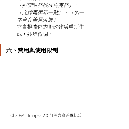
「把咖啡杯換成馬克杯」、
「光線再柔和一點」、「加一
本書在筆電旁邊」
它會根據你的修改建議重新生
成，逐步微調。
六、費用與使用限制
ChatGPT  Images  2.0  訂閱方案差異比較