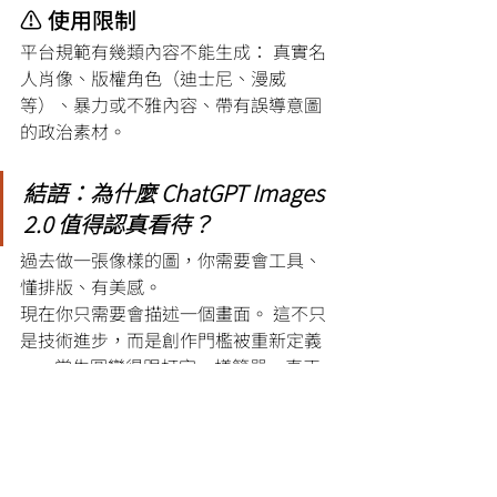
⚠️ 使用限制
平台規範有幾類內容不能生成： 真實名
人肖像、版權角色（迪士尼、漫威
等）、暴力或不雅內容、帶有誤導意圖
的政治素材。
結語：
為什麼 ChatGPT Images 
2.0 值得認真看待？
過去做一張像樣的圖，你需要會工具、
懂排版、有美感。
現在你只需要會描述一個畫面。 這不只
是技術進步，而是創作門檻被重新定義 
—— 當生圖變得跟打字一樣簡單，真正
稀缺的不再是「能不能做出來」，而是
「你想做什麼」，如果你是行銷或社群
工作者，視覺產製速度將從天計算變成
分鐘計算 ; 如果你是創業者或一人公司，