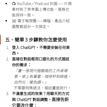
📺 YouTube／Podcast 封面——片頭
素材有了參考圖上傳功能，風格也
能保持一致。
✉️ 電子報視覺——橫幅、產品介紹
圖整套設計一次搞定。
五、簡單 3 步驟教你怎麼使用
登入 ChatGPT，不需要安裝任何東
西。
直接在對話框用口語化的方式描述
：
你的需求
「畫一張現代極簡風的工作桌場
景，桌上有筆電、咖啡杯和綠植，
自然光、暖色調。」
不需要特殊語法，描述畫面就行。
不滿意生成的效果？用聊天的方式
直接告訴
與 ChatGPT 對話調整，
它要改什麼：