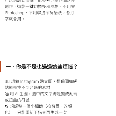
可以對話式修圖、能參考你給的圖延伸
創作，還能一鍵切換多種風格，不用會 
Photoshop、不用學提示詞語法，會打
字就會用。
一、你是不是也遇過這些煩惱？
😮‍💨 想做 Instagram 貼文圖，翻遍圖庫網
站還是找不到合適的素材
🤔 用 AI 生圖，圖中的文字總是變成亂碼
或扭曲的符號
💢 想調整一個小細節（換背景、改顏
色），只能重新下指令再生成一次