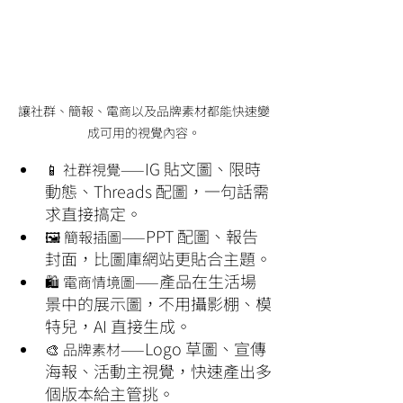
讓社群、簡報、電商以及品牌素材都能快速變
成可用的視覺內容。
IG 貼文圖、限時
📱 社群視覺—
動態、Threads 配圖，一句話需
求直接搞定。
PPT 配圖、報告
🖼️ 簡報插圖——
封面，比圖庫網站更貼合主題。
產品在生活場
🛍️ 電商情境圖——
景中的展示圖，不用攝影棚、模
特兒，AI 直接生成。
Logo 草圖、宣傳
🎨 品牌素材——
海報、活動主視覺，快速產出多
個版本給主管挑。